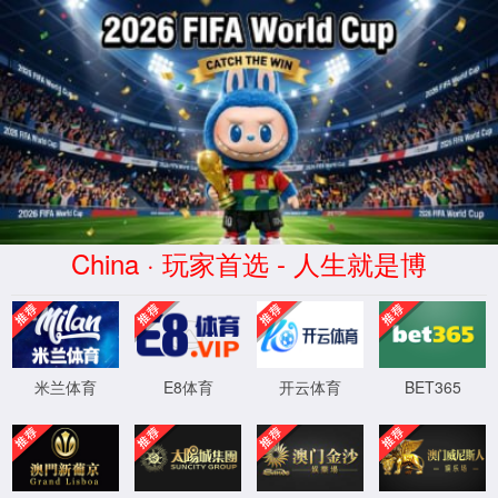
4399js金莎(国际)品牌公司

浮法玻璃
TCO
离线镀膜
